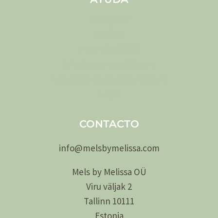
Transporte
Cookies
Privacidad (UE)
Términos y condiciones
Descargo de responsabilidad
Legal
CONTACTO
info@
melsby
melissa.com
Mels by Melissa OÜ
Viru väljak 2
Tallinn 10111
Estonia