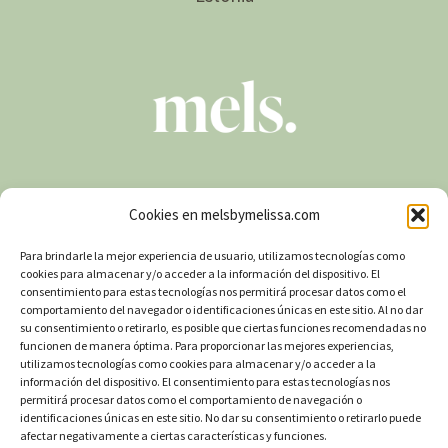
Descargo de responsabilidad:
El contenido de esta página de web es
solo para fines informativos y no debe interpretarse como un consejo o guía
Cookies en melsbymelissa.com
médica. Los productos vendidos no pretenden reemplazar el uso de
medicamentos recetados. MELS NO afirma que los productos MELS traten o
Para brindarle la mejor experiencia de usuario, utilizamos tecnologías como
prevengan enfermedades, o que tengan efectos sobre la salud. Consulte a un
cookies para almacenar y/o acceder a la información del dispositivo. El
profesional médico si no está seguro, tiene un diagnóstico y/o es menor de
18 años o está embarazada/amamantando antes de usar CBD. MELS no
consentimiento para estas tecnologías nos permitirá procesar datos como el
acepta ninguna responsabilidad por el uso de los productos MELS.
comportamiento del navegador o identificaciones únicas en este sitio. Al no dar
su consentimiento o retirarlo, es posible que ciertas funciones recomendadas no
funcionen de manera óptima. Para proporcionar las mejores experiencias,
utilizamos tecnologías como cookies para almacenar y/o acceder a la
© 2026 MELS Europa
información del dispositivo. El consentimiento para estas tecnologías nos
permitirá procesar datos como el comportamiento de navegación o
identificaciones únicas en este sitio. No dar su consentimiento o retirarlo puede
Instagram
afectar negativamente a ciertas características y funciones.