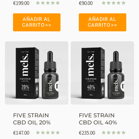
€
199.00
€
90.00
Valorado
Valorado
con
con
AÑADIR AL
AÑADIR AL
4.95
4.98
CARRITO
CARRITO
de 5
de 5
FIVE STRAIN
FIVE STRAIN
CBD OIL 20%
CBD OIL 40%
€
147.00
€
235.00