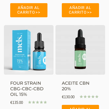
Valorado
Valorado
con
con
AÑADIR AL
AÑADIR AL
4.96
4.92
CARRITO
CARRITO
de 5
de 5
FOUR STRAIN
ACEITE CBN
CBG-CBC-CBD
20%
OIL 15%
€
130.00
€
135.00
Valorado
con
Valorado