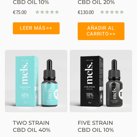
CBD OIL 10%
CBD OIL 20%
€
75.00
€
130.00
Valorado
Valorado
con
con
LEER MÁS
AÑADIR AL
4.98
4.91
CARRITO
de 5
de 5
TWO STRAIN
FIVE STRAIN
CBD OIL 40%
CBD OIL 10%