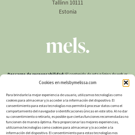
Tallinn 10111
Estonia
Descargo de responsabilidad:
El contenido de esta página de web es
solo para fines informativos y no debe interpretarse como un consejo o guía
Cookies en melsbymelissa.com
médica. Los productos vendidos no pretenden reemplazar el uso de
medicamentos recetados. MELS NO afirma que los productos MELS traten o
prevengan enfermedades, o que tengan efectos sobre la salud. Consulte a un
Para brindarle la mejor experiencia de usuario, utilizamos tecnologías como
profesional médico si no está seguro, tiene un diagnóstico y/o es menor de
cookies para almacenar y/o acceder a la información del dispositivo. El
18 años o está embarazada/amamantando antes de usar CBD. MELS no
consentimiento para estas tecnologías nos permitirá procesar datos como el
acepta ninguna responsabilidad por el uso de los productos MELS.
comportamiento del navegador o identificaciones únicas en este sitio. Al no dar
su consentimiento o retirarlo, es posible que ciertas funciones recomendadas no
funcionen de manera óptima. Para proporcionar las mejores experiencias,
© 2026 MELS Europa
utilizamos tecnologías como cookies para almacenar y/o acceder a la
información del dispositivo. El consentimiento para estas tecnologías nos