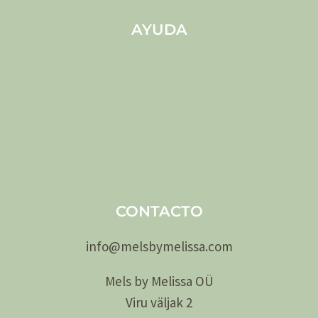
AYUDA
Transporte
Cookies
Privacidad (UE)
Términos y condiciones
Descargo de responsabilidad
Legal
CONTACTO
info@
melsby
melissa.com
Mels by Melissa OÜ
Viru väljak 2