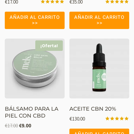
€
17.00
€
35.00
Valorado
Valorado
con
con
AÑADIR AL CARRITO
AÑADIR AL CARRITO
5.00
4.76
de 5
de 5
¡Oferta!
BÁLSAMO PARA LA
ACEITE CBN 20%
PIEL CON CBD
€
130.00
€
17.00
€
9.00
Valorado
con