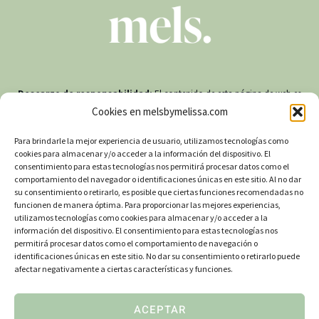
Descargo de responsabilidad:
El contenido de esta página de web es
solo para fines informativos y no debe interpretarse como un consejo o guía
Cookies en melsbymelissa.com
médica. Los productos vendidos no pretenden reemplazar el uso de
medicamentos recetados. MELS NO afirma que los productos MELS traten o
prevengan enfermedades, o que tengan efectos sobre la salud. Consulte a un
Para brindarle la mejor experiencia de usuario, utilizamos tecnologías como
profesional médico si no está seguro, tiene un diagnóstico y/o es menor de
cookies para almacenar y/o acceder a la información del dispositivo. El
18 años o está embarazada/amamantando antes de usar CBD. MELS no
consentimiento para estas tecnologías nos permitirá procesar datos como el
acepta ninguna responsabilidad por el uso de los productos MELS.
comportamiento del navegador o identificaciones únicas en este sitio. Al no dar
su consentimiento o retirarlo, es posible que ciertas funciones recomendadas no
funcionen de manera óptima. Para proporcionar las mejores experiencias,
© 2026 MELS Europa
utilizamos tecnologías como cookies para almacenar y/o acceder a la
información del dispositivo. El consentimiento para estas tecnologías nos
permitirá procesar datos como el comportamiento de navegación o
Instagram
identificaciones únicas en este sitio. No dar su consentimiento o retirarlo puede
afectar negativamente a ciertas características y funciones.
ACEPTAR