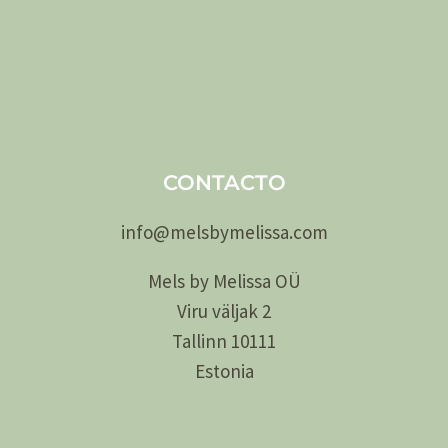
Privacidad (UE)
Términos y condiciones
Descargo de responsabilidad
Legal
CONTACTO
info@
melsby
melissa.com
Mels by Melissa OÜ
Viru väljak 2
Tallinn 10111
Estonia