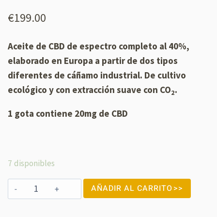
Valorado
19
con
4.95
€
199.00
de 5 en
base a
valoraciones
Aceite de CBD de espectro completo al 40%,
de
clientes
elaborado en Europa a partir de dos tipos
diferentes de cáñamo industrial. De cultivo
ecológico y con extracción suave con CO
.
2
1 gota contiene 20mg de CBD
7 disponibles
AÑADIR AL CARRITO