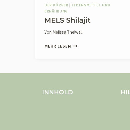
DER KÖRPER
|
LEBENSMITTEL UND
ERNÄHRUNG
MELS Shilajit
Von
Melissa Thelwall
MELS
MEHR LESEN
SHILAJIT
INNHOLD
HI
Über MELS
Ver
Produkte
Coo
Haustiere
Dat