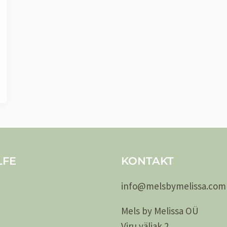
LFE
KONTAKT
sand
info@
melsby
melissa.com
kies
Mels by Melissa OÜ
enschutz (EU)
Viru väljak 2