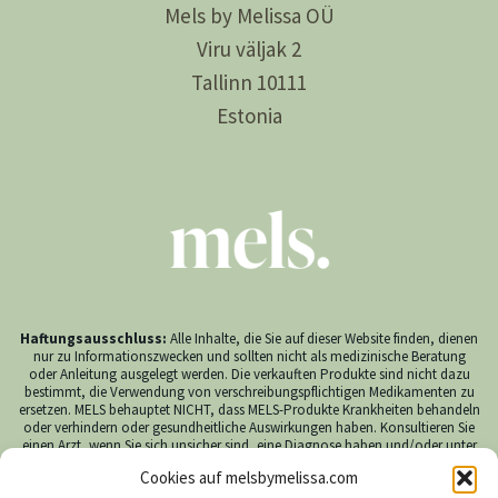
Mels by Melissa OÜ
Viru väljak 2
Tallinn 10111
Estonia
Haftungsausschluss:
Alle Inhalte, die Sie auf dieser Website finden, dienen
nur zu Informationszwecken und sollten nicht als medizinische Beratung
oder Anleitung ausgelegt werden. Die verkauften Produkte sind nicht dazu
bestimmt, die Verwendung von verschreibungspflichtigen Medikamenten zu
ersetzen. MELS behauptet NICHT, dass MELS-Produkte Krankheiten behandeln
oder verhindern oder gesundheitliche Auswirkungen haben. Konsultieren Sie
einen Arzt, wenn Sie sich unsicher sind, eine Diagnose haben und/oder unter
18 Jahre alt sind oder schwanger sind/stillen, bevor Sie CBD verwenden. MELS
Cookies auf melsbymelissa.com
übernimmt keine Verantwortung für die Verwendung von MELS-Produkten.