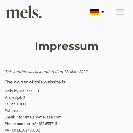
Zum
Inhalt
springen
Impressum
This imprint was last updated on 12. März 2026.
The owner of this website is:
Mels by Melissa OÜ
Viru väljak 2
Tallinn 10111
Estonia
Email:
info@
melsbymelissa.com
Phone number: +34681655715
VAT ID: EE102490592