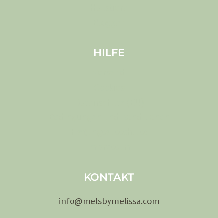
Haustiere
Bloggen
HILFE
Versand
Cookies
Datenschutz (EU)
Bedingungen und Konditionen
Haftungsausschluss
Impressum
KONTAKT
info@
melsby
melissa.com