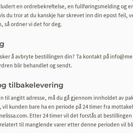
nkludert en ordrebekreftelse, en fullføringsmelding og e
vis du tror at du kanskje har skrevet inn din epost feil, 
så ordner vi det for deg.
ng
ønsker å avbryte bestillingen din? Ta kontakt på info@m
ordren blir behandlet og sendt.
g tilbakelevering
n til angitt adresse, må du gå gjennom innholdet av pakk
 vil kunden bare ha en periode på 24 timer fra mottakel
lissa.com. Etter 24 timer vil det forstås at bestillingen 
relatert til manglende varer etter denne perioden vil bli