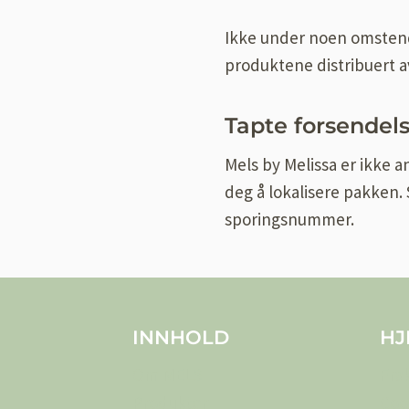
Ikke under noen omstendi
produktene distribuert a
Tapte forsendel
Mels by Melissa er ikke a
deg å lokalisere pakken
sporingsnummer.
INNHOLD
HJ
Om MELS
Fra
Produkter
Coo