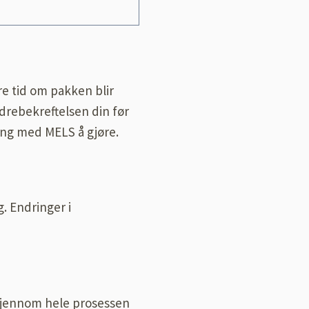
re tid om pakken blir
rdrebekreftelsen din før
ting med MELS å gjøre.
. Endringer i
 Gjennom hele prosessen