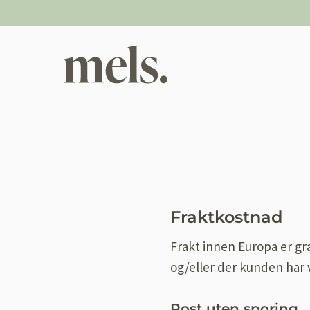
Skip
to
content
Fraktkostnad
Frakt innen Europa er grat
og/eller der kunden har v
Post uten sporing