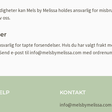
gheter kan Mels by Melissa holdes ansvarlig for misbruk
v oss.
ser
nsvarlig for tapte forsendelser. Hvis du har valgt frakt m
. Send e-post til info@melsbymelissa.com med ordren
ELP
KONTAKT
kt
info@
melsby
melissa.com
kies