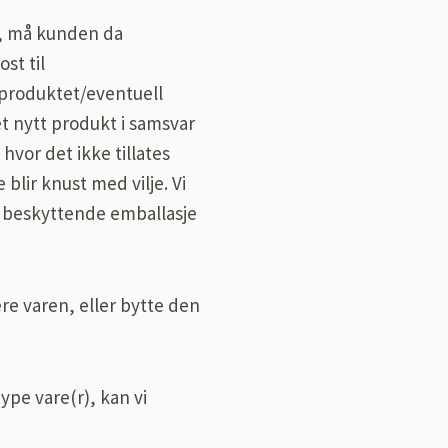
en, må kunden da
st til
 produktet/eventuell
et nytt produkt i samsvar
hvor det ikke tillates
blir knust med vilje. Vi
 i beskyttende emballasje
re varen, eller bytte den
pe vare(r), kan vi