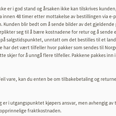
 ikke er i god stand og årsaken ikke kan tilskrives kund
 innen 48 timer etter mottakelse av bestillingen via e-po
 Kunden blir bedt om å sende bilder av det gjeldende
rplikter seg til å bære kostnadene for retur og å sende 
å salgstidspunktet, unntatt om det bestilles til et land 
har det vært tilfeller hvor pakker som sendes til Norge 
tte skjer for å unngå flere tilfeller. Pakkene pakkes inn
feil vare, kan du enten be om tilbakebetaling og returne
 er i utgangspunktet kjøpers ansvar, men avhengig av ty
 opprinnelige fraktkostnaden.