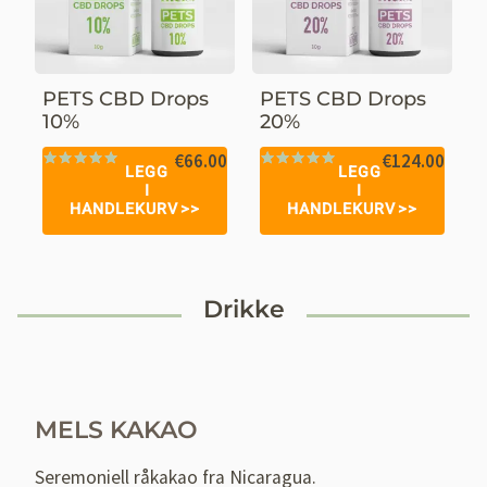
PETS CBD Drops
PETS CBD Drops
10%
20%
€
66.00
€
124.00
LEGG
LEGG
Vurdert
24
Vurdert
17
I
I
4.96
av 5
5.00
av 5
HANDLEKURV
HANDLEKURV
basert på
basert på
kundevurderinger
kundevurderinger
Drikke
MELS KAKAO
Seremoniell råkakao fra Nicaragua.