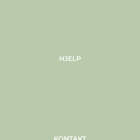
Om MELS
Produkter
Kjæledyr
Blogg
HJELP
Frakt
Cookies
Personvern (EU)
Vilkår og betingelser
Ansvarsfraskrivelse
Juridisk
KONTAKT