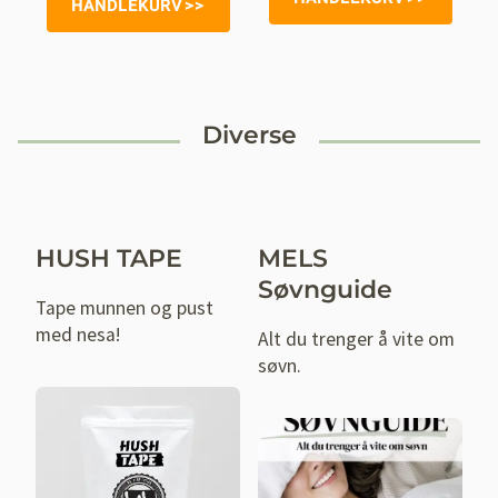
HANDLEKURV
€17.00.
€9.00.
Diverse
HUSH TAPE
MELS
Søvnguide
Tape munnen og pust
med nesa!
Alt du trenger å vite om
søvn.