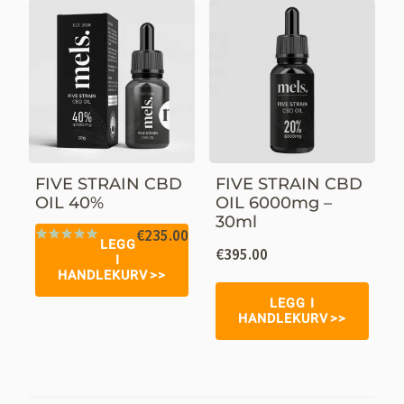
FIVE STRAIN CBD
FIVE STRAIN CBD
OIL 40%
OIL 6000mg –
30ml
€
235.00
LEGG
€
395.00
Vurdert
24
I
4.92
av 5
HANDLEKURV
basert på
kundevurderinger
LEGG I
HANDLEKURV