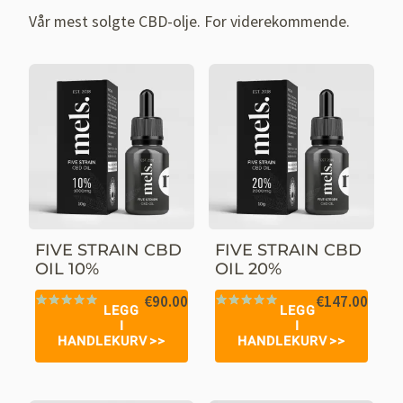
Vår mest solgte CBD-olje. For viderekommende.
FIVE STRAIN CBD
FIVE STRAIN CBD
OIL 10%
OIL 20%
€
90.00
€
147.00
LEGG
LEGG
Vurdert
41
Vurdert
52
I
I
4.98
av 5
4.96
av 5
HANDLEKURV
HANDLEKURV
basert på
basert på
kundevurderinger
kundevurderinger