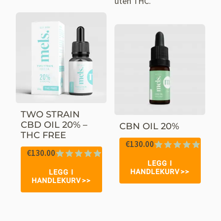
uten THC.
TWO STRAIN
CBD OIL 20% –
CBN OIL 20%
THC FREE
€
130.00
€
130.00
Vurdert
20
LEGG I
Vurdert
27
5.00
av 5
HANDLEKURV
LEGG I
4.78
av 5
basert på
HANDLEKURV
basert på
kundevurderinge
kundevurderinger