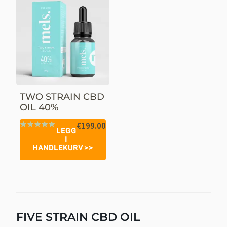
TWO STRAIN CBD
OIL 40%
€
199.00
LEGG
Vurdert
19
I
4.95
av 5
HANDLEKURV
basert på
kundevurderinger
FIVE STRAIN CBD OIL