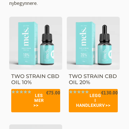
nybegynnere.
TWO STRAIN CBD
TWO STRAIN CBD
OIL 10%
OIL 20%
€
75.00
€
130.00
LES
LEGG
Vurdert
53
Vurdert
35
MER
I
4.98
av 5
4.91
av 5
HANDLEKURV
basert på
basert på
kundevurderinger
kundevurderinger