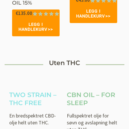
OIL 15%
Vurdert
48
LEGG I
€
135.00
4.98
av 5
HANDLEKURV
basert på
Vurdert
54
LEGG I
kundevurderinge
4.96
av 5
HANDLEKURV
basert på
kundevurderinger
Uten THC
TWO STRAIN –
CBN OIL – FOR
THC FREE
SLEEP
En bredspektret CBD-
Fullspektret olje for
olje helt uten THC.
søvn og avslapning helt