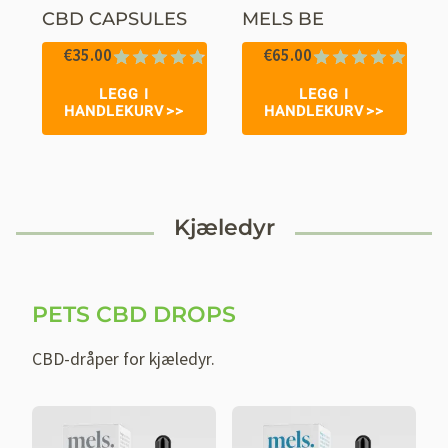
CBD CAPSULES
MELS BE
€
35.00
€
65.00
Vurdert
21
Vurdert
5
LEGG I
LEGG I
4.76
av 5
5.00
av 5
HANDLEKURV
HANDLEKURV
basert på
basert på
kundevurderinger
kundevurderinge
Kjæledyr
PETS CBD DROPS
CBD-dråper for kjæledyr.