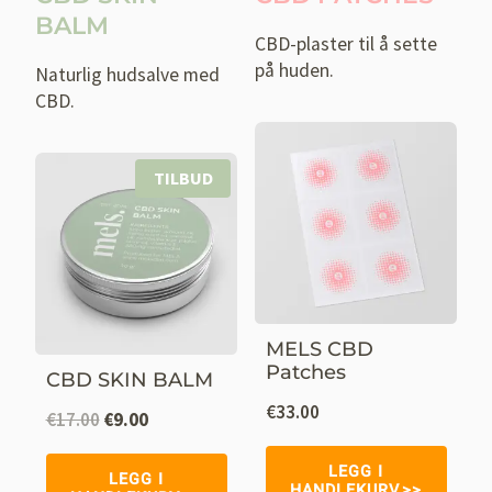
BALM
CBD-plaster til å sette
på huden.
Naturlig hudsalve med
CBD.
PRODUKT
TILBUD
PÅ
SALG
MELS CBD
Patches
CBD SKIN BALM
€
33.00
Opprinnelig
Nåværende
€
17.00
€
9.00
pris
pris
LEGG I
var:
er:
LEGG I
HANDLEKURV