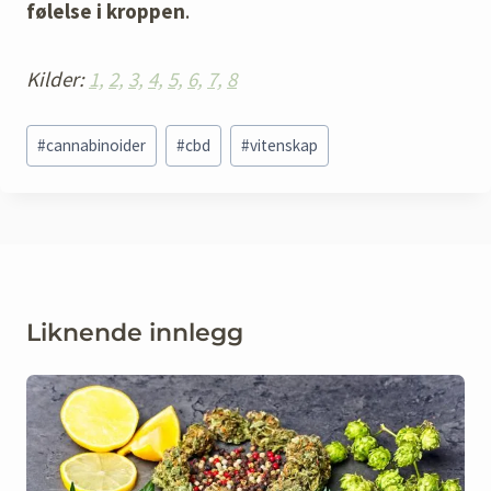
følelse i kroppen
.
Kilder:
1,
2,
3,
4,
5,
6,
7,
8
Post
#
cannabinoider
#
cbd
#
vitenskap
Tags:
Liknende innlegg