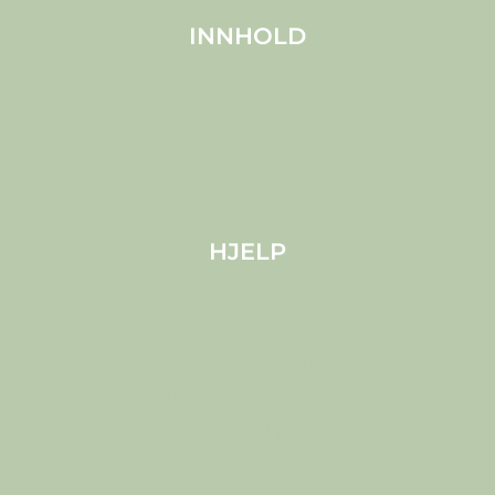
INNHOLD
Om MELS
Produkter
Kjæledyr
Blogg
HJELP
Frakt
Cookies
Personvern (EU)
Vilkår og betingelser
Ansvarsfraskrivelse
Juridisk