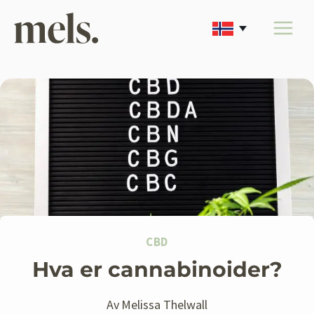
Skip
to
content
CBD
Hva er cannabinoider?
Av
Melissa Thelwall