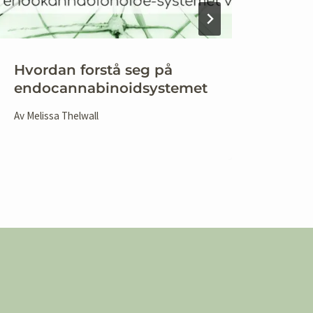
Hvordan forstå seg på
CBD 
endocannabinoidsystemet
tarm
Av
Melissa Thelwall
Av
Meli