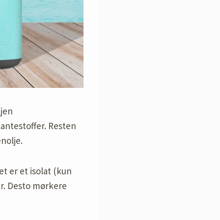
ljen
lantestoffer. Resten
nolje.
t er et isolat (kun
er. Desto mørkere