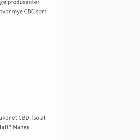
Mange produsenter
te hvor mye CBD som
ker et CBD- isolat
 tatt? Mange