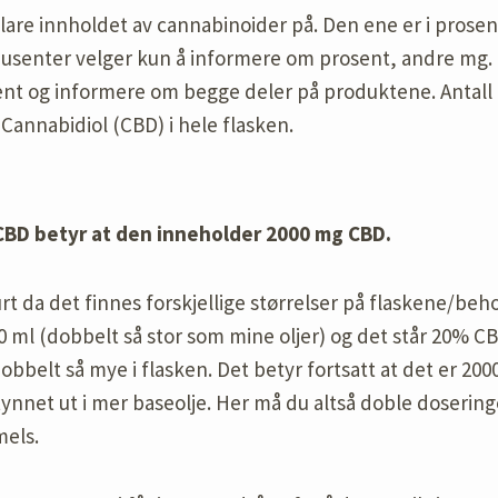
klare innholdet av cannabinoider på. Den ene er i prosen
dusenter velger kun å informere om prosent, andre mg.
nt og informere om begge deler på produktene. Antall m
annabidiol (CBD) i hele flasken.
CBD betyr at den inneholder 2000 mg CBD.
 lurt da det finnes forskjellige størrelser på flaskene/b
0 ml (dobbelt så stor som mine oljer) og det står 20% C
dobbelt så mye i flasken. Det betyr fortsatt at det er 200
tynnet ut i mer baseolje. Her må du altså doble doserin
els.