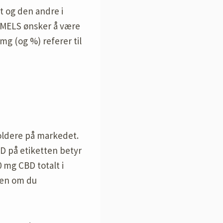
t og den andre i
 MELS ønsker å være
g (og %) referer til
eholdere på markedet.
BD på etiketten betyr
0 mg CBD totalt i
gen om du