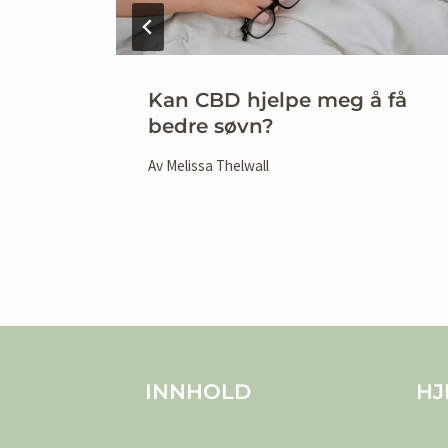
Kan CBD hjelpe meg å få
bedre søvn?
Av
Melissa Thelwall
INNHOLD
HJ
Om MELS
Fra