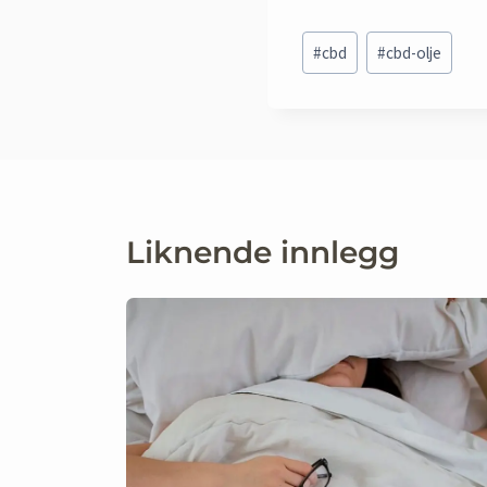
Post
#
cbd
#
cbd-olje
Tags:
Liknende innlegg