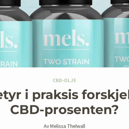
CBD-OLJE
tyr i praksis forskje
CBD-prosenten?
Av
Melissa Thelwall