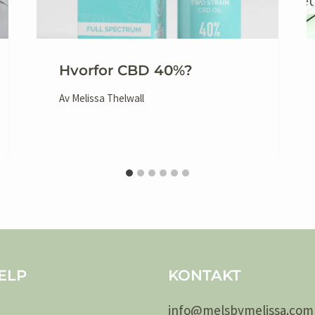
Hvorfor CBD 40%?
Av
Melissa Thelwall
ELP
KONTAKT
kt
info@
melsby
melissa.com