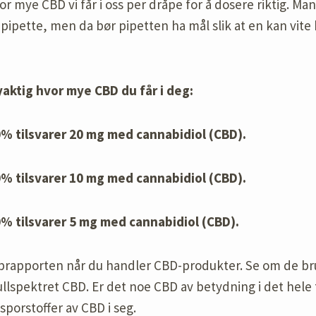
hvor mye CBD vi får i oss per dråpe for å dosere riktig. 
l pipette, men da bør pipetten ha mål slik at en kan vi
aktig hvor mye CBD du får i deg:
% tilsvarer 20 mg med cannabidiol (CBD).
% tilsvarer 10 mg med cannabidiol (CBD).
% tilsvarer 5 mg med cannabidiol (CBD).
labrapporten når du handler CBD-produkter. Se om de bru
ullspektret CBD. Er det noe CBD av betydning i det hele
porstoffer av CBD i seg.