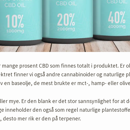
r mange prosent CBD som finnes totalt i produktet. Er o
ktret finner vi også andre cannabinoider og naturlige p
v en baseolje, de mest brukte er mct-, hamp- eller olive
ller mye. Er den blank er det stor sannsynlighet for at de
ge inneholder den også som regel naturlige plantestoff
, desto mer rik er den på terpener.