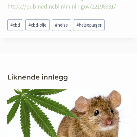
https://pubmed.ncbi.nlm.nih.gov/22198381/
Post
#
cbd
#
cbd-olje
#
helse
#
helseplager
Tags:
Liknende innlegg