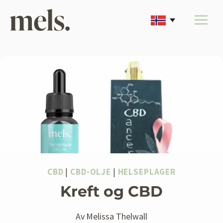
Skip
to
content
CBD
|
CBD-OLJE
|
HELSEPLAGER
Kreft og CBD
Av
Melissa Thelwall