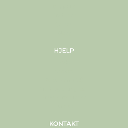
Om MELS
Produkter
Kjæledyr
Blogg
HJELP
Frakt
Cookies
Personvern (EU)
Vilkår og betingelser
Ansvarsfraskrivelse
Juridisk
KONTAKT