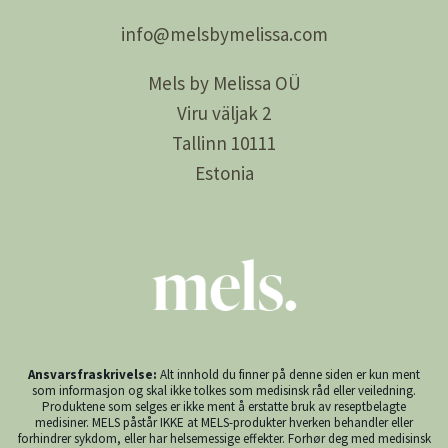
info@
melsby
melissa.com
Mels by Melissa OÜ
Viru väljak 2
Tallinn 10111
Estonia
Ansvarsfraskrivelse:
Alt innhold du finner på denne siden er kun ment
som informasjon og skal ikke tolkes som medisinsk råd eller veiledning.
Produktene som selges er ikke ment å erstatte bruk av reseptbelagte
medisiner. MELS påstår IKKE at MELS-produkter hverken behandler eller
forhindrer sykdom, eller har helsemessige effekter. Forhør deg med medisinsk