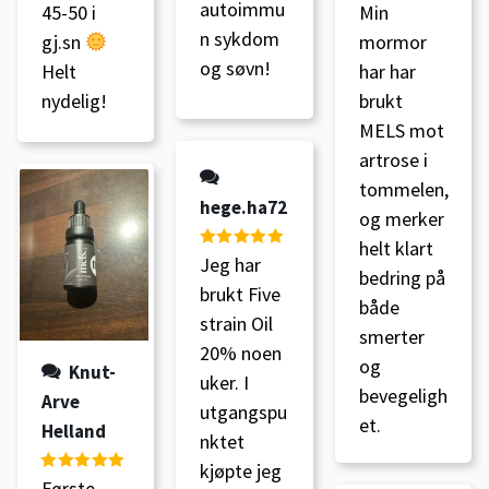
autoimmu
Vurdert
5
av
45-50 i
Min
5
n sykdom
gj.sn
mormor
og søvn!
Helt
har har
nydelig!
brukt
MELS mot
artrose i
tommelen,
hege.ha72
og merker
helt klart
Vurdert
5
av
Jeg har
bedring på
5
brukt Five
både
strain Oil
smerter
20% noen
og
Knut-
uker. I
bevegeligh
Arve
utgangspu
et.
Helland
nktet
kjøpte jeg
Vurdert
5
av
Første