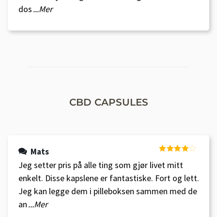
dos
...Mer
CBD CAPSULES
Mats
Vurdert
4
Jeg setter pris på alle ting som gjør livet mitt
av 5
enkelt. Disse kapslene er fantastiske. Fort og lett.
Jeg kan legge dem i pilleboksen sammen med de
an
...Mer