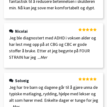
fantastisk til å redusere betennelsen i skulderen
min. Nå kan jeg sove mer komfortabelt og dypt.
Nicolai
Vurdert
5
av
Jeg ble diagnostert med ADHD i voksen alder og
5
har lest meg opp på at CBG og CBC er gode
stoffer å bruke. Etter at jeg begynte på FOUR
STRAIN har jeg
...Mer
Solveig
Vurdert
5
av
Jeg har tre barn og dagene går til å gjøre unna de
5
typiske matlaging, rydding, hjelpe med lekser og
alt som hører med. Enkelte dager er tunge for jeg
...Mer