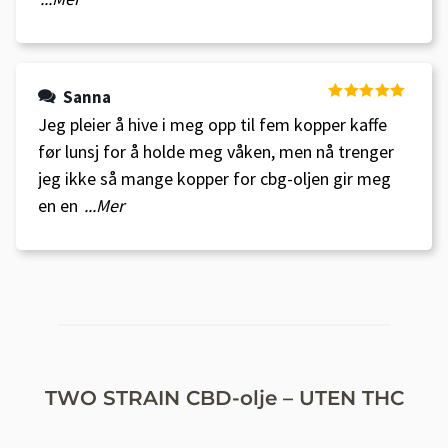
Sanna
Vurdert
5
av
Jeg pleier å hive i meg opp til fem kopper kaffe
5
før lunsj for å holde meg våken, men nå trenger
jeg ikke så mange kopper for cbg-oljen gir meg
en en
...Mer
TWO STRAIN CBD-olje – UTEN THC