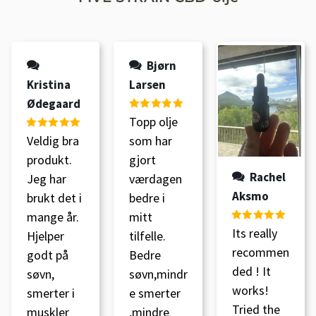
Bjørn
Kristina
Larsen
Ødegaard
Vurdert
5
av
Topp olje
5
Vurdert
5
av
Veldig bra
som har
5
produkt.
gjort
Rachel
Jeg har
værdagen
Aksmo
brukt det i
bedre i
mange år.
mitt
Vurdert
5
av
Its really
Hjelper
tilfelle.
5
recommen
godt på
Bedre
ded ! It
søvn,
søvn,mindr
works!
smerter i
e smerter
Tried the
muskler
,mindre