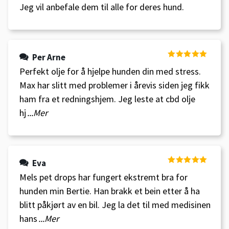
Jeg vil anbefale dem til alle for deres hund.
Per Arne
Vurdert
5
av
Perfekt olje for å hjelpe hunden din med stress.
5
Max har slitt med problemer i årevis siden jeg fikk
ham fra et redningshjem. Jeg leste at cbd olje
hj
...Mer
Eva
Vurdert
5
av
Mels pet drops har fungert ekstremt bra for
5
hunden min Bertie. Han brakk et bein etter å ha
blitt påkjørt av en bil. Jeg la det til med medisinen
hans
...Mer