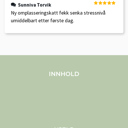
Sunniva Torvik
Vurdert
5
av
Ny omplasseringskatt fekk senka stressnivå
5
umiddelbart etter første dag.
INNHOLD
Om MELS
Produkter
Kjæledyr
Blogg