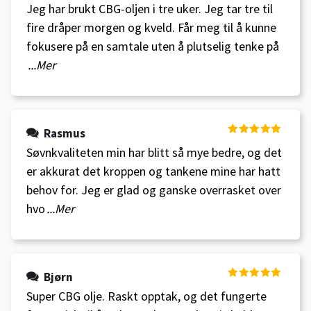
Jeg har brukt CBG-oljen i tre uker. Jeg tar tre til
5
fire dråper morgen og kveld. Får meg til å kunne
fokusere på en samtale uten å plutselig tenke på
...Mer
Rasmus
Vurdert
5
av
Søvnkvaliteten min har blitt så mye bedre, og det
5
er akkurat det kroppen og tankene mine har hatt
behov for. Jeg er glad og ganske overrasket over
hvo
...Mer
Bjørn
Vurdert
5
av
Super CBG olje. Raskt opptak, og det fungerte
5