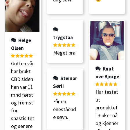
trygstaa
Helge
Olsen
Vurdert
5
av
Meget bra.
5
Vurdert
5
av
Gutten vår
Knut
5
har brukt
ove Bjørge
Steinar
CBD siden
Sørli
han var 11
Vurdert
5
av
Har testet
mnd først
5
ut
Vurdert
5
av
Får en
og fremst
5
produktet
eneståend
for
i 3 uker nå
e søvn.
spastisitet
og kjenner
og senere