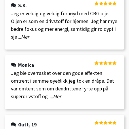
S.K.
Vurdert
5
av
Jeg er veldig og veldig fornøyd med CBG olje.
5
Oljen er som en drivstoff for hjernen. Jeg har mye
bedre fokus og mer energi, samtidig gir ro dypt i
sje
...Mer
Monica
Vurdert
5
av
Jeg ble overrasket over den gode effekten
5
omtrent i samme øyeblikk jeg tok en dråpe. Det
var omtent som om dendrittene fyrte opp på
superdrivstoff og
...Mer
Gutt, 19
Vurdert
5
av