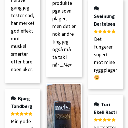
produkte
5
gang jeg
pga søvn
tester cbd,
Sveinung
plager,
har merket
Bertelsen
men det er
god effekt
nok andre
mot
Vurdert
5
av
Det
ting jeg
5
muskel
fungerer
også må
smerter
supert
ta tak i
etter bare
mot mine
når
...Mer
noen uker.
ryggplager
Bjørg
Turi
Tandberg
Ekeli Rasti
Vurdert
5
av
Min gode
5
Vurdert
5
av
Fortsetter