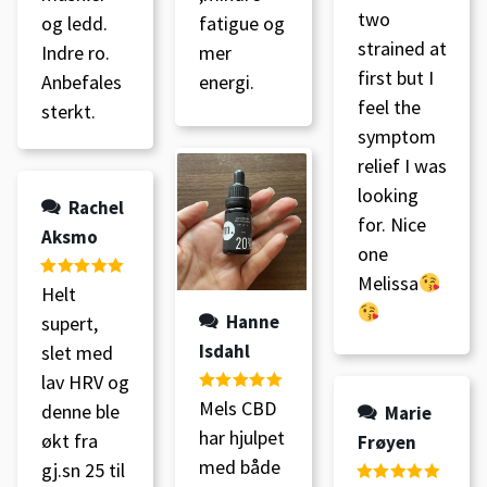
two
og ledd.
fatigue og
strained at
Indre ro.
mer
first but I
Anbefales
energi.
feel the
sterkt.
symptom
relief I was
looking
Rachel
for. Nice
Aksmo
one
Melissa
Vurdert
5
av
Helt
5
Hanne
supert,
Isdahl
slet med
lav HRV og
Vurdert
5
av
Mels CBD
denne ble
Marie
5
har hjulpet
økt fra
Frøyen
med både
gj.sn 25 til