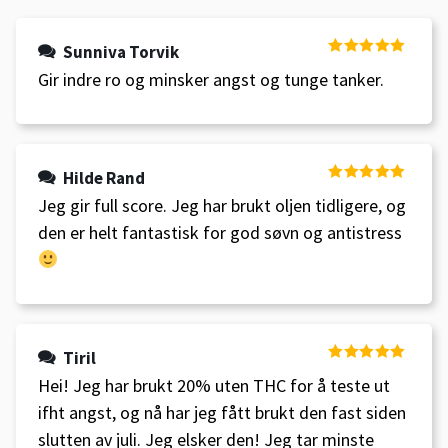
Sunniva Torvik
Vurdert
5
av
Gir indre ro og minsker angst og tunge tanker.
5
Hilde Rand
Vurdert
5
av
Jeg gir full score. Jeg har brukt oljen tidligere, og
5
den er helt fantastisk for god søvn og antistress
Tiril
Vurdert
5
av
Hei! Jeg har brukt 20% uten THC for å teste ut
5
ifht angst, og nå har jeg fått brukt den fast siden
slutten av juli. Jeg elsker den! Jeg tar minste