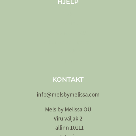
HJELP
Frakt
Cookies
Personvern (EU)
Vilkår og betingelser
Ansvarsfraskrivelse
Juridisk
KONTAKT
info@
melsby
melissa.com
Mels by Melissa OÜ
Viru väljak 2
Tallinn 10111