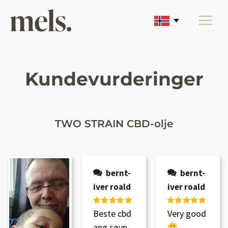
Skip
to
content
Kundevurderinger
TWO STRAIN CBD-olje
bernt-
bernt-
iver roald
iver roald
Vurdert
5
av
Vurdert
5
av
Beste cbd
Very good
5
5
ang søvn