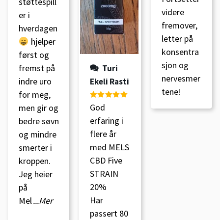
støttespill
5
videre
er i
fremover,
hverdagen
letter på
hjelper
konsentra
først og
sjon og
fremst på
Turi
nervesmer
indre uro
Ekeli Rasti
tene!
for meg,
Vurdert
5
av
God
men gir og
5
erfaring i
bedre søvn
flere år
og mindre
med MELS
smerter i
CBD Five
kroppen.
STRAIN
Jeg heier
20%
på
Har
Mel
...Mer
passert 80