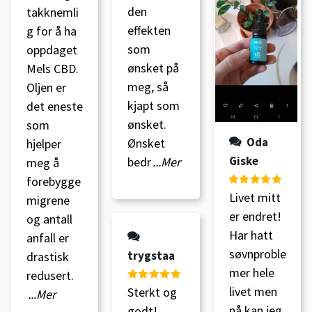
den
takknemli
effekten
g for å ha
som
oppdaget
ønsket på
Mels CBD.
meg, så
Oljen er
kjapt som
det eneste
ønsket.
som
Oda
Ønsket
hjelper
Giske
bedr
...Mer
meg å
forebygge
Vurdert
5
av
Livet mitt
migrene
5
er endret!
og antall
Har hatt
anfall er
søvnproble
trygstaa
drastisk
mer hele
redusert.
livet men
Vurdert
5
av
Sterkt og
...Mer
5
nå kan jeg
godt!