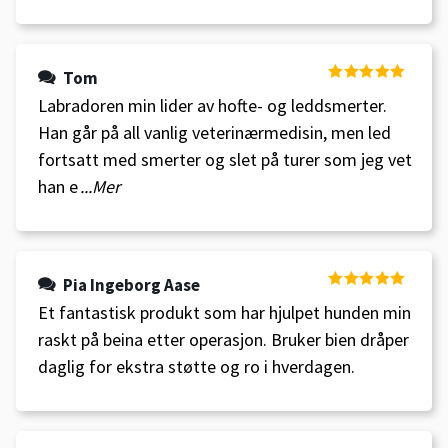
Tom
Vurdert
5
av
Labradoren min lider av hofte- og leddsmerter.
5
Han går på all vanlig veterinærmedisin, men led
fortsatt med smerter og slet på turer som jeg vet
han e
...Mer
Pia Ingeborg Aase
Vurdert
5
av
Et fantastisk produkt som har hjulpet hunden min
5
raskt på beina etter operasjon. Bruker bien dråper
daglig for ekstra støtte og ro i hverdagen.