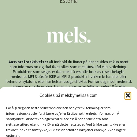
Estonia
Ansvarsfraskrivelse:
Alt innhold du finner på denne siden er kun ment
som informasjon og skal ikke tolkes som medisinsk råd eller veiledning.
Produktene som selges er ikke ment å erstatte bruk av reseptbelagte
medisiner. MELS påstår IKKE at MELS-produkter hverken behandler eller
forhindrer sykdom, eller har helsemessige effekter. Forhør deg med medisinsk
fagperson om du usikker, har en diagnose og/eller er under 18 år eller
gravid/ammer før du bruker CBD. MELS påtar seg ingen ansvar ved bruk av
Cookies på melsbymelissa.com
MELS-produkter.
For å gi deg den beste brukeropplevelsen benytter vi teknologier som
informasjonskapsler for å lagre og/eller få tilgang til enhetsinformasjon. Å
© 2026 MELS Europe
samtykke til disse teknologiene vil tillate oss å behandle data som
nettleseratferd eller unike ID-er på dette nettstedet. Ved å ikke samtykke eller
trekke tilbake et samtykke, vil visse anbefalte funksjoner kanskje ikke fungere
Community
Instagram
optimalt.