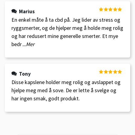
Marius
Vurdert
5
av
En enkel måte å ta cbd på. Jeg lider av stress og
5
ryggsmerter, og de hjelper meg å holde meg rolig
og har redusert mine generelle smerter. Et mye
bedr
...Mer
Tony
Vurdert
5
av
Disse kapslene holder meg rolig og avslappet og
5
hjelpe meg med å sove. De er lette å svelge og
har ingen smak, godt produkt.