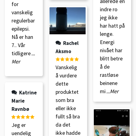
allerede en
for
indre ro
vanskelig
jeg ikke
regulerbar
har hatt på
epilepsi.
lenge.
Nå er han
Energi
Rachel
7.. Vår
nivået har
Aksmo
tidligere
...
blitt betre
Mer
å de
Vurdert
5
av
Vanskelig
5
rastløse
å vurdere
beinene
dette
mi
...Mer
produktet
Katrine
som bra
Marie
eller ikke
Ravnbø
fullt så bra
da det
Vurdert
5
av
Jeg er
5
ikke hadde
uendelig