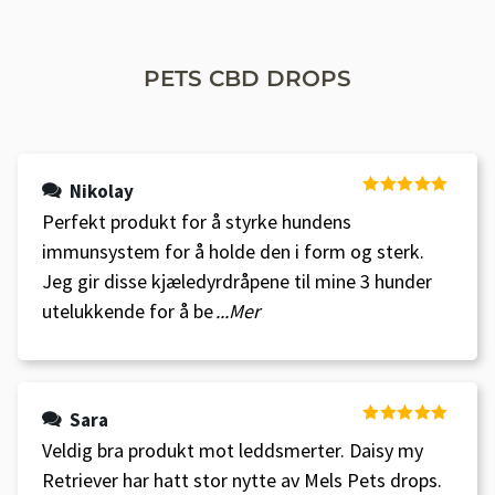
PETS CBD DROPS
Nikolay
Vurdert
5
av
Perfekt produkt for å styrke hundens
5
immunsystem for å holde den i form og sterk.
Jeg gir disse kjæledyrdråpene til mine 3 hunder
utelukkende for å be
...Mer
Sara
Vurdert
5
av
Veldig bra produkt mot leddsmerter. Daisy my
5
Retriever har hatt stor nytte av Mels Pets drops.