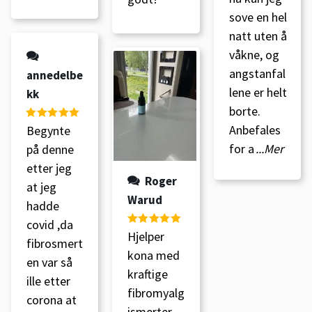
sove en hel
natt uten å
våkne, og
angstanfal
annedelbe
lene er helt
kk
borte.
Anbefales
Vurdert
5
av
Begynte
5
for a
...Mer
på denne
etter jeg
Roger
at jeg
Warud
hadde
covid ,da
Vurdert
5
av
Hjelper
fibrosmert
5
kona med
en var så
kraftige
ille etter
fibromyalg
corona at
ismerter