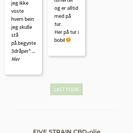
jeg ikke
og er alltid
voste
med på
hvem bein
tur.
jeg skulle
Her på tur i
stå
bobil
på.begynte
3dråper*
...
Mer
LAST FLERE
FIVE STRAIN CBD-olje