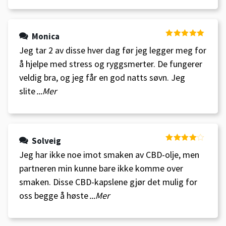
Monica
Vurdert
5
av
Jeg tar 2 av disse hver dag før jeg legger meg for
5
å hjelpe med stress og ryggsmerter. De fungerer
veldig bra, og jeg får en god natts søvn. Jeg
slite
...Mer
Solveig
Vurdert
4
Jeg har ikke noe imot smaken av CBD-olje, men
av 5
partneren min kunne bare ikke komme over
smaken. Disse CBD-kapslene gjør det mulig for
oss begge å høste
...Mer