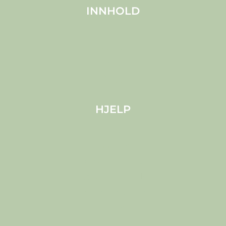
INNHOLD
Om MELS
Produkter
Kjæledyr
Blogg
HJELP
Frakt
Cookies
Personvern (EU)
Vilkår og betingelser
Ansvarsfraskrivelse
Juridisk