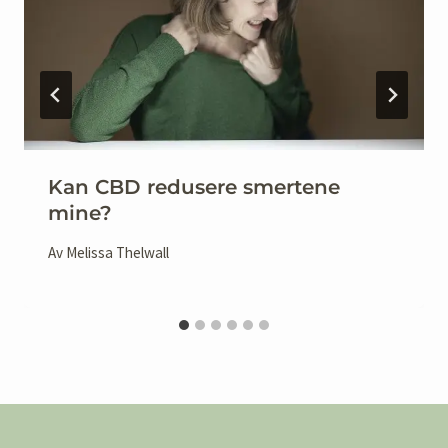
l
Kan CBD redusere smertene
mine?
Av
Melissa Thelwall