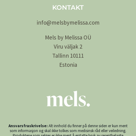
KONTAKT
info@
melsby
melissa.com
Mels by Melissa OÜ
Viru väljak 2
Tallinn 10111
Estonia
Ansvarsfraskrivelse:
Alt innhold du finner på denne siden er kun ment
som informasjon og skal ikke tolkes som medisinsk råd eller veiledning.
Produktene som selges er ikke ment å erstatte bruk av reseptbelagte