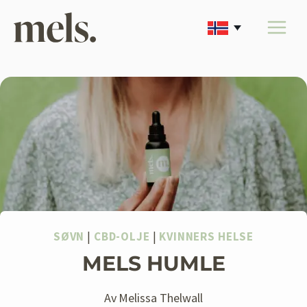
Skip
to
content
SØVN
|
CBD-OLJE
|
KVINNERS HELSE
MELS HUMLE
Av
Melissa Thelwall