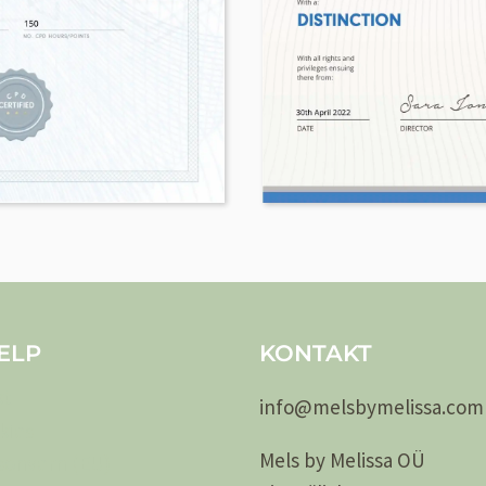
ELP
KONTAKT
kt
info@
melsby
melissa.com
kies
Mels by Melissa OÜ
sonvern (EU)