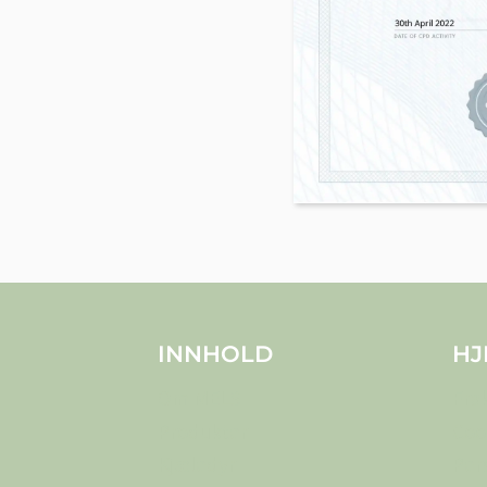
INNHOLD
HJ
Om MELS
Fra
Produkter
Coo
Kjæledyr
Per