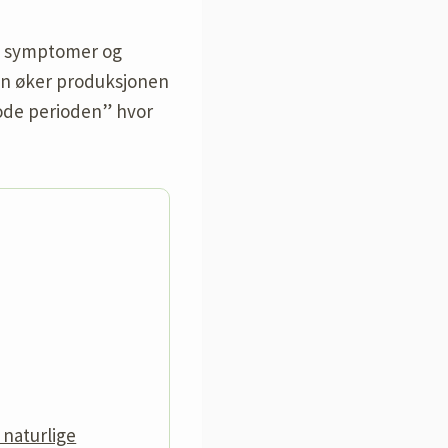
av symptomer og
sen øker produksjonen
gode perioden” hvor
 naturlige