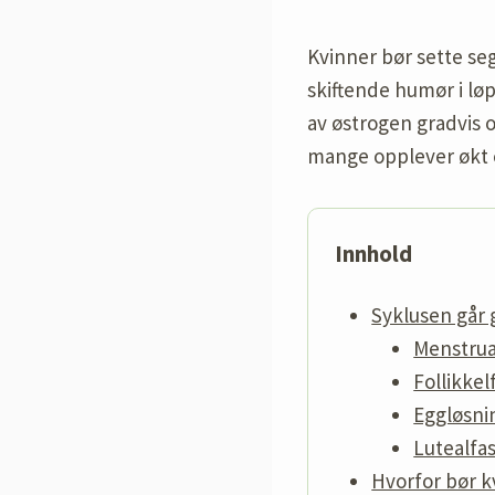
Kvinner bør sette se
skiftende humør i lø
av østrogen gradvis 
mange opplever økt 
Innhold
Syklusen går 
Menstrua
Follikkel
Eggløsni
Lutealfas
Hvorfor bør k