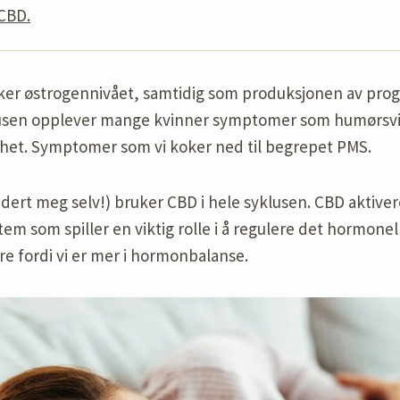
CBD.
ker østrogennivået, samtidig som produksjonen av proge
usen opplever mange kvinner symptomer som humørsvi
thet. Symptomer som vi koker ned til begrepet PMS.
dert meg selv!) bruker CBD i hele syklusen. CBD aktive
m som spiller en viktig rolle i å regulere det hormonel
dre fordi vi er mer i hormonbalanse.