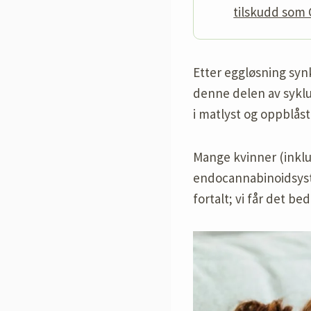
tilskudd som 
Etter eggløsning syn
denne delen av sykl
i matlyst og oppblås
Mange kvinner (inklu
endocannabinoidsyste
fortalt; vi får det be