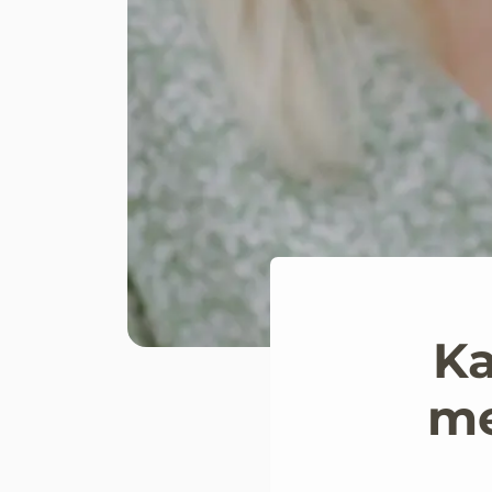
Ka
me