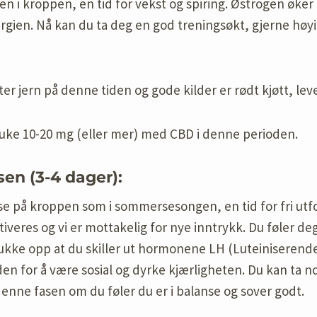
n i kroppen, en tid for vekst og spiring. Østrogen øker 
ien. Nå kan du ta deg en god treningsøkt, gjerne høyi
er jern på denne tiden og gode kilder er rødt kjøtt, leve
ruke 10-20 mg (eller mer) med CBD i denne perioden.
en (3-4 dager):
se på kroppen som i sommersesongen, en tid for fri utfo
tiveres og vi er mottakelig for nye inntrykk. Du føler de
lukke opp at du skiller ut hormonene LH (Luteiniseren
iden for å være sosial og dyrke kjærligheten. Du kan ta
enne fasen om du føler du er i balanse og sover godt.