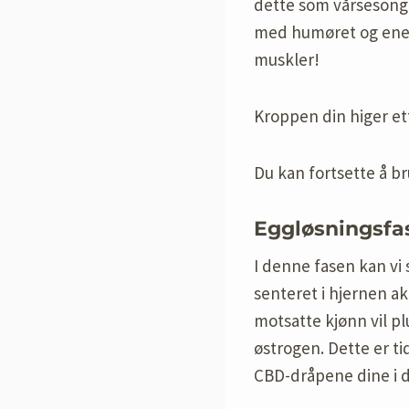
dette som vårsesonge
med humøret og energ
muskler!
Kroppen din higer ett
Du kan fortsette å b
Eggløsningsfas
I denne fasen kan vi 
senteret i hjernen ak
motsatte kjønn vil p
østrogen. Dette er t
CBD-dråpene dine i d