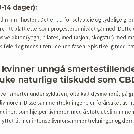
-14 dager):
n inn i høsten. Det er tid for selvpleie og tydelige gren
e litt platt ettersom progesteronnivået går ned. Dette e
ensive økter (yoga, pilates, meditasjon, skogstur) med m
ns føle deg mer sulten i denne fasen. Spis rikelig med n
 kvinner unngå smertestillende
ruke naturlige tilskudd som CB
er smerter under syklusen, ofte kalt dysmenoré, på g
livmoren. Disse sammentrekningene er forårsaket av 
landiner, som hjelper livmoren med å støte ut slimhinnen
knyttet til mer intense livmorsammentrekninger og de