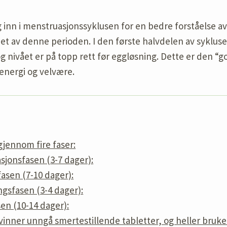
g inn i menstruasjonssyklusen for en bedre forståelse 
pet av denne perioden. I den første halvdelen av syklu
og nivået er på topp rett før eggløsning. Dette er den “
energi og velvære.
gjennom fire faser:
sjonsfasen (3-7 dager):
fasen (7-10 dager):
ngsfasen (3-4 dager):
en (10-14 dager):
vinner unngå smertestillende tabletter, og heller bruke