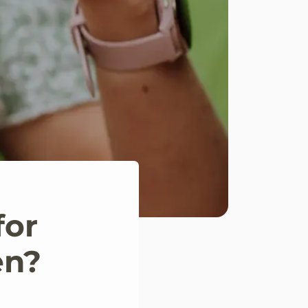
for
en?