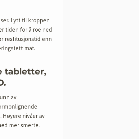
ser. Lytt til kroppen
r tiden for å roe ned
er restitusjonstid enn
æringstett mat.
 tabletter,
D.
runn av
hormonlignende
. Høyere nivåer av
rmed mer smerte.