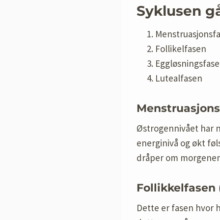
Syklusen gå
Menstruasjonsf
Follikelfasen
Eggløsningsfas
Lutealfasen
Menstruasjonsf
Østrogennivået har n
energinivå og økt fø
dråper om morgenen 
Follikkelfasen 
Dette er fasen hvor