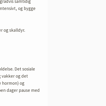
gradvis samtidig
ntensivt, og bygge
r og skalldyr.
ldelse. Det sosiale
g vakker og det
de hormon) og
 noen dager pause med