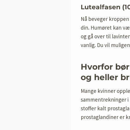
Lutealfasen (10
Nå beveger kroppen di
din. Humøret kan vær
og gå over til lavint
vanlig. Du vil mulige
Hvorfor bør
og heller b
Mange kvinner opplev
sammentrekninger i 
stoffer kalt prostag
prostaglandiner er 