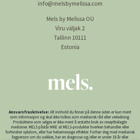
info@
melsby
melissa.com
Mels by Melissa OÜ
Viru väljak 2
Tallinn 10111
Estonia
Ansvarsfraskrivelse:
Alt innhold du finner på denne siden er kun ment
som informasjon og skal ikke tolkes som medisinsk råd eller veiledning.
Produktene som selges er ikke ment å erstatte bruk av reseptbelagte
medisiner. MELS påstår IKKE at MELS-produkter hverken behandler eller
forhindrer sykdom, eller har helsemessige effekter. Forhør deg med medisinsk
fagperson om du usikker, har en diagnose og/eller er under 18 år eller