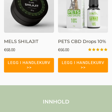
MELS SHILAJIT
PETS CBD Drops 10%
€
68.00
€
66.00
Vurdert
4.96
LEGG I HANDLEKURV
LEGG I HANDLEKURV
av 5
INNHOLD
Om MELS