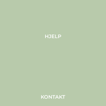
Produkter
Kjæledyr
Blogg
HJELP
Frakt
Cookies
Personvern (EU)
Vilkår og betingelser
Ansvarsfraskrivelse
Juridisk
KONTAKT