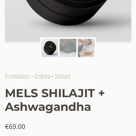
Produkter
-
Drikke
-
Shilajit
MELS SHILAJIT +
Ashwagandha
€
69.00