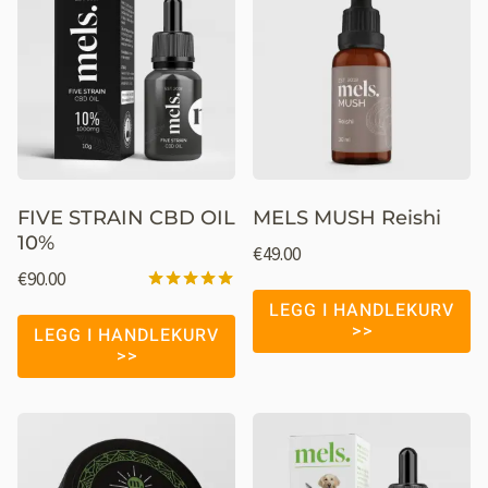
FIVE STRAIN CBD OIL
MELS MUSH Reishi
10%
€
49.00
€
90.00
Vurdert
LEGG I HANDLEKURV
4.98
LEGG I HANDLEKURV
av 5