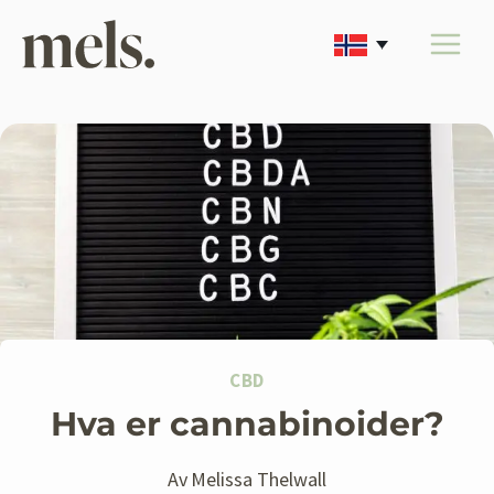
Skip
to
content
CBD
Hva er cannabinoider?
Av
Melissa Thelwall