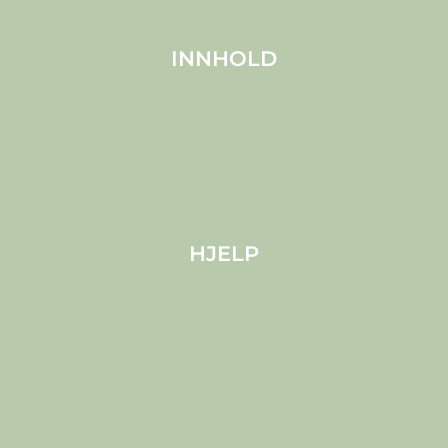
INNHOLD
Om MELS
Produkter
Kjæledyr
Blogg
HJELP
Frakt
Cookies
Personvern (EU)
Vilkår og betingelser
Ansvarsfraskrivelse