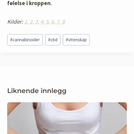
følelse i kroppen
.
Kilder:
1,
2,
3,
4,
5,
6,
7,
8
Post
#
cannabinoider
#
cbd
#
vitenskap
Tags:
Liknende innlegg