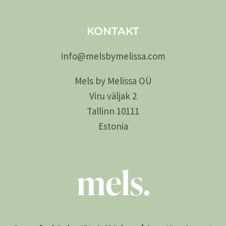
Juridisk
KONTAKT
info@
melsby
melissa.com
Mels by Melissa OÜ
Viru väljak 2
Tallinn 10111
Estonia